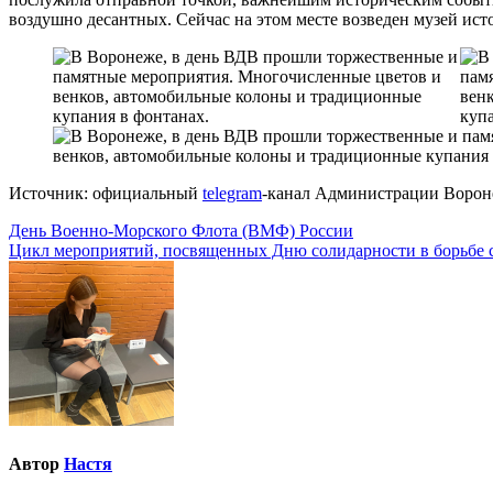
воздушно десантных. Сейчас на этом месте возведен музей ис
Источник: официальный
telegram
-канал Администрации Ворон
Навигация
День Военно-Морского Флота (ВМФ) России
Цикл мероприятий, посвященных Дню солидарности в борьбе 
по
записям
Автор
Настя