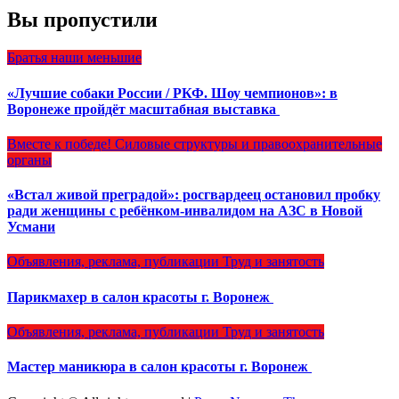
Вы пропустили
Братья наши меньшие
«Лучшие собаки России / РКФ. Шоу чемпионов»: в
Воронеже пройдёт масштабная выставка
Вместе к победе!
Силовые структуры и правоохранительные
органы
«Встал живой преградой»: росгвардеец остановил пробку
ради женщины с ребёнком-инвалидом на АЗС в Новой
Усмани
Объявления, реклама, публикации
Труд и занятость
Парикмахер в салон красоты г. Воронеж
Объявления, реклама, публикации
Труд и занятость
Мастер маникюра в салон красоты г. Воронеж