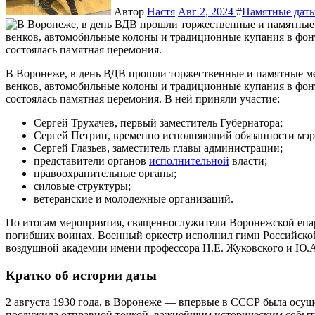
Автор
Настя
Авг 2, 2024
#
Памятные дат
В Воронеже, в день ВДВ прошли торжественные и памятные мероприятия. Многочисленные возложения цветов и
венков, автомобильные колоны и традиционные купания в фо
состоялась памятная церемония. В ней приняли участие:
Сергей Трухачев, первый заместитель Губернатора;
Сергей Петрин, временно исполняющий обязанности мэр
Сергей Глазьев, заместитель главы администрации;
представители органов
исполнительной
власти;
правоохранительные органы;
силовые структуры;
ветеранские и молодежные организаций.
По итогам мероприятия, священнослужители Воронежской епа
погибших воинах. Военный оркестр исполнил гимн Российской
воздушной академии имени профессора Н.Е. Жуковского и Ю.
Кратко об истории даты
2 августа 1930 года, в Воронеже — впервые в СССР была осущ
послужила отправной точкой, важнейшим историческим событ