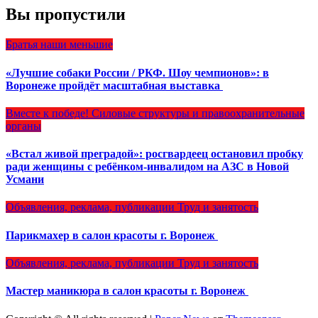
Вы пропустили
Братья наши меньшие
«Лучшие собаки России / РКФ. Шоу чемпионов»: в
Воронеже пройдёт масштабная выставка
Вместе к победе!
Силовые структуры и правоохранительные
органы
«Встал живой преградой»: росгвардеец остановил пробку
ради женщины с ребёнком-инвалидом на АЗС в Новой
Усмани
Объявления, реклама, публикации
Труд и занятость
Парикмахер в салон красоты г. Воронеж
Объявления, реклама, публикации
Труд и занятость
Мастер маникюра в салон красоты г. Воронеж