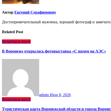
Автор
Евгений Серафимович
Достопримечательный мужчина, хороший фотограф и замечате
Related Post
Культура и досуг
В Воронеже открылась фотовыставка «С видом на АЭС»
admin
Июн 8, 2026
Культура и досуг
Туристическая карта Воронежской области и города Ворон