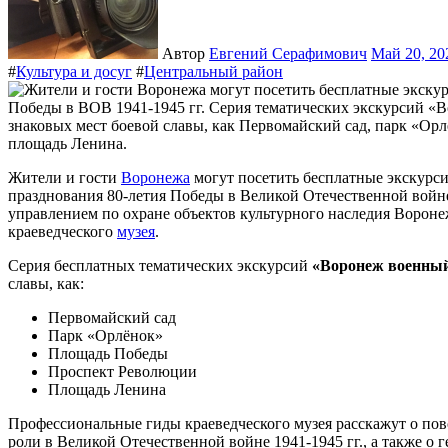
Автор
Евгений Серафимович
Май 20, 2
#
Культура и досуг
#
Центральный район
Жители и гости
Воронежа
могут посетить бесплатные экскурсии
празднования 80-летия Победы в Великой Отечественной войне
управлением по охране объектов культурного наследия Вороне
краеведческого
музея
.
Серия бесплатных тематических экскурсий
«Воронеж военны
славы, как:
Первомайский сад
Парк «Орлёнок»
Площадь Победы
Проспект Революции
Площадь Ленина
Профессиональные гиды краеведческого музея расскажут о по
роли в Великой Отечественной войне 1941-1945 гг., а также о 