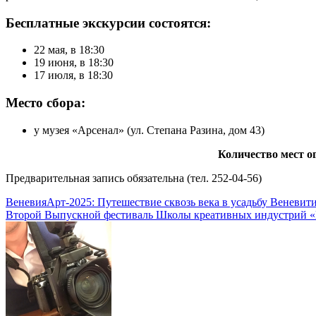
Бесплатные экскурсии состоятся:
22 мая, в 18:30
19 июня, в 18:30
17 июля, в 18:30
Место сбора
:
у музея «Арсенал» (ул. Степана Разина, дом 43)
Количество мест о
Предварительная запись обязательна (тел. 252-04-56)
Навигация
ВеневияАрт-2025: Путешествие сквозь века в усадьбу Веневит
Второй Выпускной фестиваль Школы креативных индустрий 
по
записям