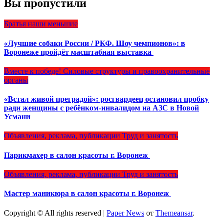
Вы пропустили
Братья наши меньшие
«Лучшие собаки России / РКФ. Шоу чемпионов»: в
Воронеже пройдёт масштабная выставка
Вместе к победе!
Силовые структуры и правоохранительные
органы
«Встал живой преградой»: росгвардеец остановил пробку
ради женщины с ребёнком-инвалидом на АЗС в Новой
Усмани
Объявления, реклама, публикации
Труд и занятость
Парикмахер в салон красоты г. Воронеж
Объявления, реклама, публикации
Труд и занятость
Мастер маникюра в салон красоты г. Воронеж
Copyright © All rights reserved
|
Paper News
от
Themeansar
.