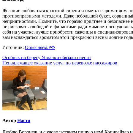
Желание любоваться красотой сирени и иметь ее аромат дома по
противоправными методами. Даже небольшой букет, сорванный
неприятностями. Помните, что гораздо приятнее и безопаснее н
не рисковать свободой и финансами ради мимолетного удовольс
себя на участке, лучше приобрести саженцы в специализирова
вам наслаждаться ароматом этой прекрасной весны долгие год
Источник:
Объясняем.РФ
Навигация
Особняк на берегу Усманки обязали снести
Ненадлежащее оказание услуг по перевозке пассажиров
по
записям
Автор
Настя
Люблю Воронеж, и с удовольствием пишу о нем! Копирайтер но