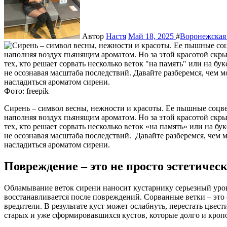
Автор
Настя
Май 18, 2025
#
Воронежская 
Фото: freepik
Сирень – символ весны, нежности и красоты. Ее пышные соцветия украшают парки, скверы и частные сады,
наполняя воздух пьянящим ароматом. Но за этой красотой скры
тех, кто решает сорвать несколько веток «на память» или на б
не осознавая масштаба последствий. Давайте разберемся, чем 
насладиться ароматом сирени.
Повреждение – это не просто эстетичес
Обламывание веток сирени наносит кустарнику серьезный урон
восстанавливается после повреждений. Сорванные ветки – это
вредители. В результате куст может ослабнуть, перестать цвес
старых и уже сформировавшихся кустов, которые долго и кро