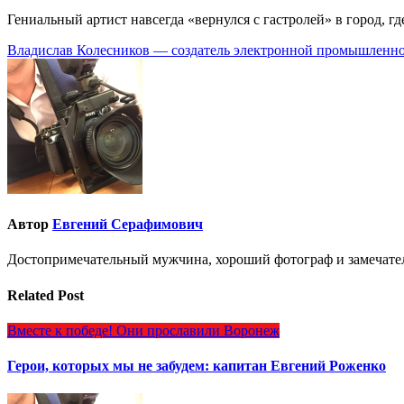
Гениальный артист навсегда «вернулся с гастролей» в город, где
Навигация
Владислав Колесников — создатель электронной промышленн
по
записям
Автор
Евгений Серафимович
Достопримечательный мужчина, хороший фотограф и замечате
Related Post
Вместе к победе!
Они прославили Воронеж
Герои, которых мы не забудем: капитан Евгений Роженко