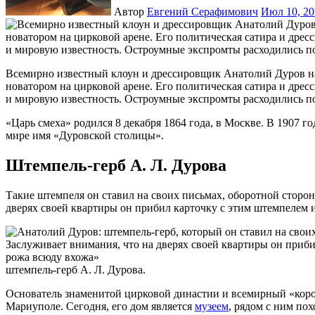
Автор
Евгений Серафимович
Июл 10, 2
Всемирно известный клоун и дрессировщик Анатолий Дуров начал свою цирковую карьеру в 16 лет. Он был
новатором на цирковой арене. Его политическая сатира и дре
и мировую известность. Остроумные экспромты расходились по
«Царь смеха» родился 8 декабря 1864 года, в Москве. В 1907 
мире имя «Дуровской столицы».
Штемпель-герб А. Л. Дурова
Такие штемпеля он ставил на своих письмах, оборотной стороне
дверях своей квартиры он прибил карточку с этим штемпелем 
штемпель-герб А. Л. Дурова.
Основатель знаменитой цирковой династии и всемирный «король
Мариуполе. Сегодня, его дом является
музеем
, рядом с ним по