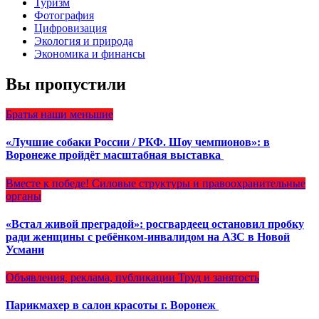
Туризм
Фотография
Цифровизация
Экология и природа
Экономика и финансы
Вы пропустили
Братья наши меньшие
«Лучшие собаки России / РКФ. Шоу чемпионов»: в
Воронеже пройдёт масштабная выставка
Вместе к победе!
Силовые структуры и правоохранительные
органы
«Встал живой преградой»: росгвардеец остановил пробку
ради женщины с ребёнком-инвалидом на АЗС в Новой
Усмани
Объявления, реклама, публикации
Труд и занятость
Парикмахер в салон красоты г. Воронеж