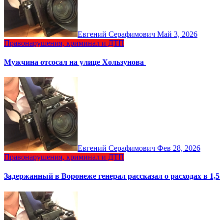
Евгений Серафимович
Май 3, 2026
Правонарушения, криминал и ДТП
Мужчина отсосал на улице Хользунова
Евгений Серафимович
Фев 28, 2026
Правонарушения, криминал и ДТП
Задержанный в Воронеже генерал рассказал о расходах в 1,