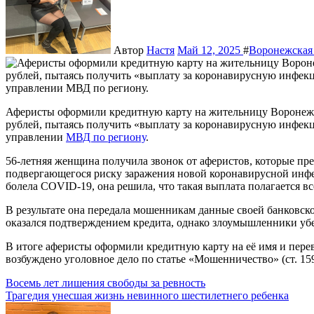
Автор
Настя
Май 12, 2025
#
Воронежская 
Аферисты оформили кредитную карту на жительницу Воронежа. Местная жительница лишилась свыше 170 тысяч
рублей, пытаясь получить «выплату за коронавирусную инфек
управлении
МВД по региону
.
56-летняя женщина получила звонок от аферистов, которые пр
подвергающегося риску заражения новой коронавирусной инфе
болела COVID-19, она решила, что такая выплата полагается вс
В результате она передала мошенникам данные своей банковск
оказался подтверждением кредита, однако злоумышленники убе
В итоге аферисты оформили кредитную карту на её имя и перев
возбуждено уголовное дело по статье «Мошенничество» (ст. 15
Навигация
Восемь лет лишения свободы за ревность
Трагедия унесшая жизнь невинного шестилетнего ребенка
по