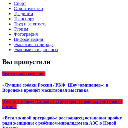
Спорт
Строительство
Традиции
Транспорт
Труд и занятость
Туризм
Фотография
Цифровизация
Экология и природа
Экономика и финансы
Вы пропустили
Братья наши меньшие
«Лучшие собаки России / РКФ. Шоу чемпионов»: в
Воронеже пройдёт масштабная выставка
Вместе к победе!
Силовые структуры и правоохранительные
органы
«Встал живой преградой»: росгвардеец остановил пробку
ради женщины с ребёнком-инвалидом на АЗС в Новой