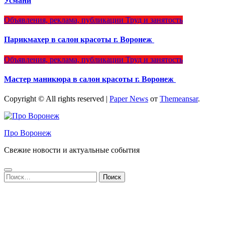
Усмани
Объявления, реклама, публикации
Труд и занятость
Парикмахер в салон красоты г. Воронеж
Объявления, реклама, публикации
Труд и занятость
Мастер маникюра в салон красоты г. Воронеж
Copyright © All rights reserved
|
Paper News
от
Themeansar
.
Про Воронеж
Свежие новости и актуальные события
Найти: