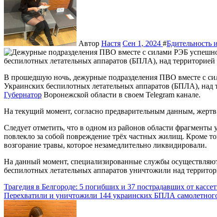
Автор
Настя
Сен 1, 2024
#
Бдительность и
В прошедшую ночь, дежурные подразделения ПВО вместе с силами РЭБ успешно обезвредили и нейтрализовали 28
Украинских беспилотных летательных аппаратов (БПЛА), над т
Губернатор
Воронежской области в своем Telegram канале.
На текущий момент, согласно предварительным данным, жертв 
Следует отметить, что в одном из районов области фрагмент
повлекло за собой повреждение трёх частных жилищ. Кроме тог
возгорание травы, которое незамедлительно ликвидировали.
На данный момент, специализированные службы осуществляют 
беспилотных летательных аппаратов уничтожили над территор
Навигация
Трагедия в Белгороде: 5 погибших и 37 пострадавших от кассе
Перехватили и уничтожили 144 украинских БПЛА самолетног
по
записям