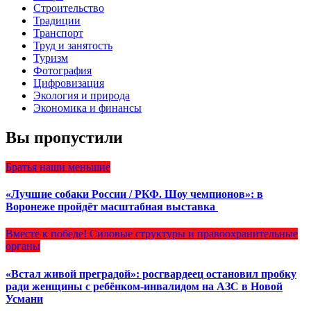
Строительство
Традиции
Транспорт
Труд и занятость
Туризм
Фотография
Цифровизация
Экология и природа
Экономика и финансы
Вы пропустили
Братья наши меньшие
«Лучшие собаки России / РКФ. Шоу чемпионов»: в
Воронеже пройдёт масштабная выставка
Вместе к победе!
Силовые структуры и правоохранительные
органы
«Встал живой преградой»: росгвардеец остановил пробку
ради женщины с ребёнком-инвалидом на АЗС в Новой
Усмани