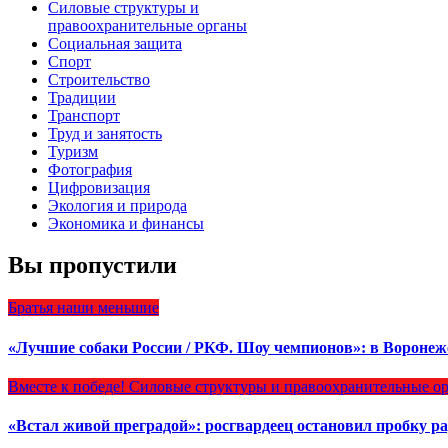
Силовые структуры и
правоохранительные органы
Социальная защита
Спорт
Строительство
Традиции
Транспорт
Труд и занятость
Туризм
Фотография
Цифровизация
Экология и природа
Экономика и финансы
Вы пропустили
Братья наши меньшие
«Лучшие собаки России / РКФ. Шоу чемпионов»: в Вороне
Вместе к победе!
Силовые структуры и правоохранительные о
«Встал живой преградой»: росгвардеец остановил пробку 