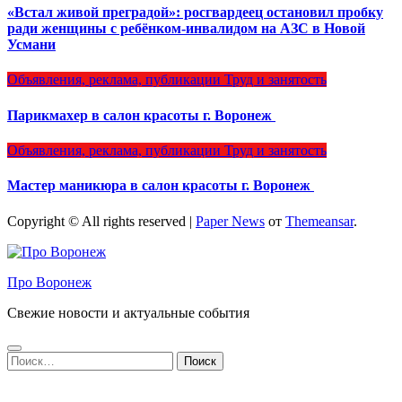
«Встал живой преградой»: росгвардеец остановил пробку
ради женщины с ребёнком-инвалидом на АЗС в Новой
Усмани
Объявления, реклама, публикации
Труд и занятость
Парикмахер в салон красоты г. Воронеж
Объявления, реклама, публикации
Труд и занятость
Мастер маникюра в салон красоты г. Воронеж
Copyright © All rights reserved
|
Paper News
от
Themeansar
.
Про Воронеж
Свежие новости и актуальные события
Найти: