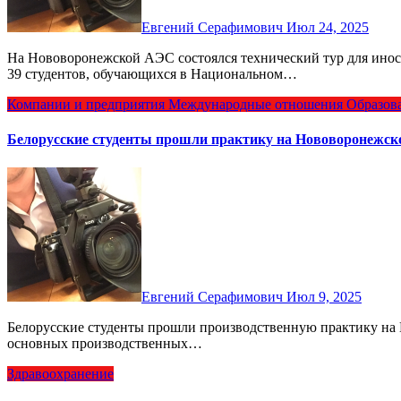
Евгений Серафимович
Июл 24, 2025
На Нововоронежской АЭС состоялся технический тур для иностранных студентов. В мероприятии приняли участие
39 студентов, обучающихся в Национальном…
Компании и предприятия
Международные отношения
Образов
Белорусские студенты прошли практику на Нововоронежс
Евгений Серафимович
Июл 9, 2025
Белорусские студенты прошли производственную практику на НВ АЭС. За две недели 8 студентов успели побывать в
основных производственных…
Здравоохранение