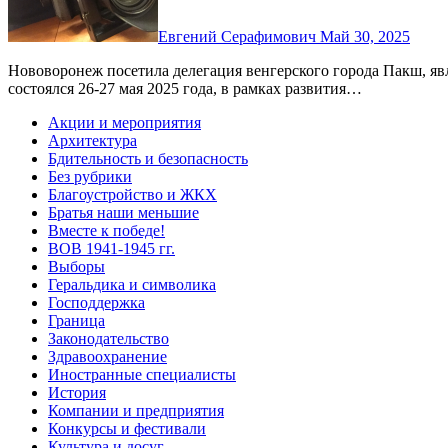
Евгений Серафимович
Май 30, 2025
Нововоронеж посетила делегация венгерского города Пакш, являющегося нашим городом-побратимом. Визит
состоялся 26-27 мая 2025 года, в рамках развития…
Акции и мероприятия
Архитектура
Бдительность и безопасность
Без рубрики
Благоустройство и ЖКХ
Братья наши меньшие
Вместе к победе!
ВОВ 1941-1945 гг.
Выборы
Геральдика и символика
Господдержка
Граница
Законодательство
Здравоохранение
Иностранные специалисты
История
Компании и предприятия
Конкурсы и фестивали
Культура и досуг