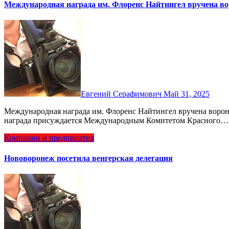
Международная награда им. Флоренс Найтингел вручена во
Евгений Серафимович
Май 31, 2025
Международная награда им. Флоренс Найтингел вручена воронежской медецинской сестре - Елене Брежневой. Эта
награда присуждается Международным Комитетом Красного…
Компании и предприятия
Нововоронеж посетила венгерская делегация