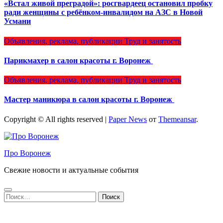
«Встал живой преградой»: росгвардеец остановил пробку
ради женщины с ребёнком-инвалидом на АЗС в Новой
Усмани
Объявления, реклама, публикации
Труд и занятость
Парикмахер в салон красоты г. Воронеж
Объявления, реклама, публикации
Труд и занятость
Мастер маникюра в салон красоты г. Воронеж
Copyright © All rights reserved
|
Paper News
от
Themeansar
.
Про Воронеж
Свежие новости и актуальные события
Найти: