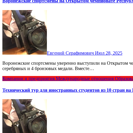
Воронежские спортсмены на Открытом чемпионате Респуб
Евгений Серафимович
Июл 28, 2025
Воронежские спортсмены уверенно выступили на Открытом чемпионате Республики Беларусь: 9 золотых, 11
серебряных и 4 бронзовых медали. Вместе…
Компании и предприятия
Международные отношения
Образов
Технический тур для иностранных студентов из 10 стран 