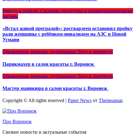
Вместе к победе!
Силовые структуры и правоохранительные
органы
«Встал живой преградой»: росгвардеец остановил пробку
ради женщины с ребёнком-инвалидом на АЗС в Новой
Усмани
Объявления, реклама, публикации
Труд и занятость
Парикмахер в салон красоты г. Воронеж
Объявления, реклама, публикации
Труд и занятость
Мастер маникюра в салон красоты г. Воронеж
Copyright © All rights reserved
|
Paper News
от
Themeansar
.
Про Воронеж
Свежие новости и актуальные события