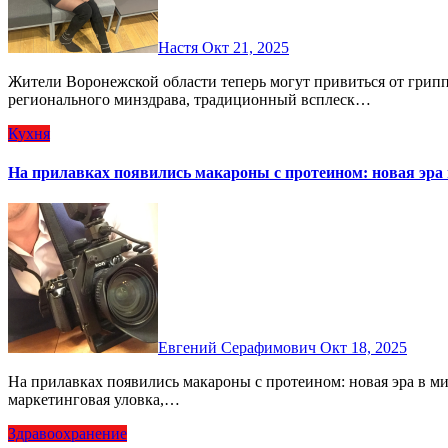
Настя
Окт 21, 2025
Жители Воронежской области теперь могут привиться от гриппа в мобильных пунктах вакцинации. По прогнозам
регионального минздрава, традиционный всплеск…
Кухня
На прилавках появились макароны с протеином: новая эра 
Евгений Серафимович
Окт 18, 2025
На прилавках появились макароны с протеином: новая эра в мире здорового питания. Это не просто очередная
маркетинговая уловка,…
Здравоохранение