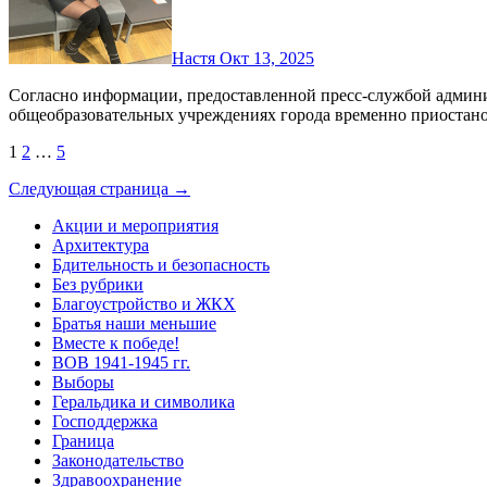
Настя
Окт 13, 2025
Согласно информации, предоставленной пресс‑службой администрации города Воронежа 13 октября 2025 г., в трёх
общеобразовательных учреждениях города временно приоста
Пагинация
1
2
…
5
записей
Следующая страница →
Акции и мероприятия
Архитектура
Бдительность и безопасность
Без рубрики
Благоустройство и ЖКХ
Братья наши меньшие
Вместе к победе!
ВОВ 1941-1945 гг.
Выборы
Геральдика и символика
Господдержка
Граница
Законодательство
Здравоохранение