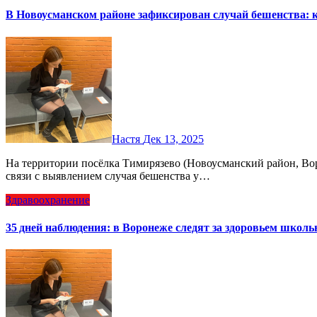
В Новоусманском районе зафиксирован случай бешенства: 
Настя
Дек 13, 2025
На территории посёлка Тимирязево (Новоусманский район, Воронежская область) введён трёхмесячный карантин в
связи с выявлением случая бешенства у…
Здравоохранение
35 дней наблюдения: в Воронеже следят за здоровьем школь