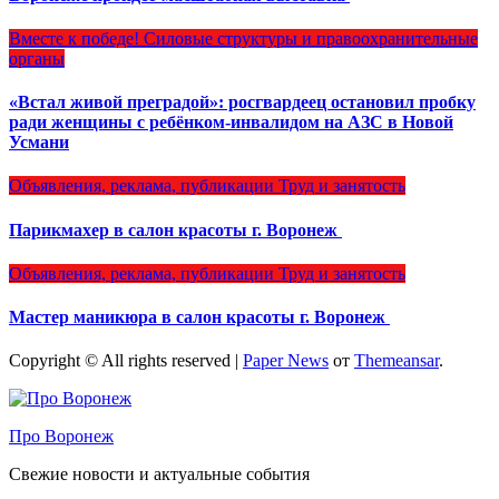
Вместе к победе!
Силовые структуры и правоохранительные
органы
«Встал живой преградой»: росгвардеец остановил пробку
ради женщины с ребёнком-инвалидом на АЗС в Новой
Усмани
Объявления, реклама, публикации
Труд и занятость
Парикмахер в салон красоты г. Воронеж
Объявления, реклама, публикации
Труд и занятость
Мастер маникюра в салон красоты г. Воронеж
Copyright © All rights reserved
|
Paper News
от
Themeansar
.
Про Воронеж
Свежие новости и актуальные события