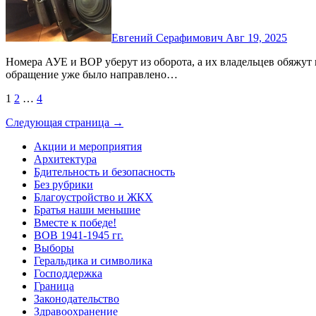
Евгений Серафимович
Авг 19, 2025
Номера АУЕ и ВОР уберут из оборота, а их владельцев обяжут перерегистрировать автомобили. Соответствующие
обращение уже было направлено…
Пагинация
1
2
…
4
записей
Следующая страница →
Акции и мероприятия
Архитектура
Бдительность и безопасность
Без рубрики
Благоустройство и ЖКХ
Братья наши меньшие
Вместе к победе!
ВОВ 1941-1945 гг.
Выборы
Геральдика и символика
Господдержка
Граница
Законодательство
Здравоохранение