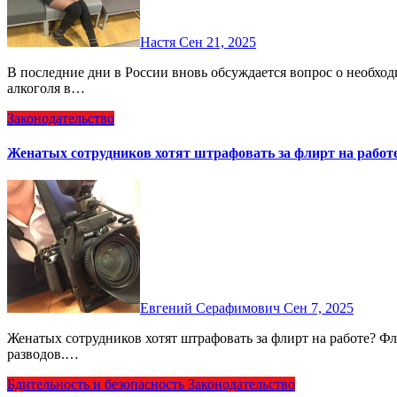
Настя
Сен 21, 2025
В последние дни в России вновь обсуждается вопрос о необходимости ужесточения мер против курения и распития
алкоголя в…
Законодательство
Женатых сотрудников хотят штрафовать за флирт на работ
Евгений Серафимович
Сен 7, 2025
Женатых сотрудников хотят штрафовать за флирт на работе? Флирт на работе разрушает семьи и приводит к росту
разводов.…
Бдительность и безопасность
Законодательство