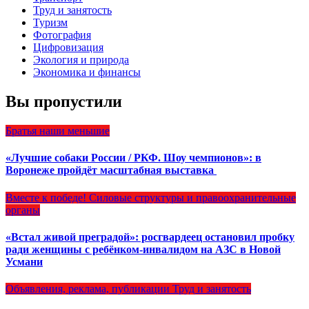
Труд и занятость
Туризм
Фотография
Цифровизация
Экология и природа
Экономика и финансы
Вы пропустили
Братья наши меньшие
«Лучшие собаки России / РКФ. Шоу чемпионов»: в
Воронеже пройдёт масштабная выставка
Вместе к победе!
Силовые структуры и правоохранительные
органы
«Встал живой преградой»: росгвардеец остановил пробку
ради женщины с ребёнком-инвалидом на АЗС в Новой
Усмани
Объявления, реклама, публикации
Труд и занятость