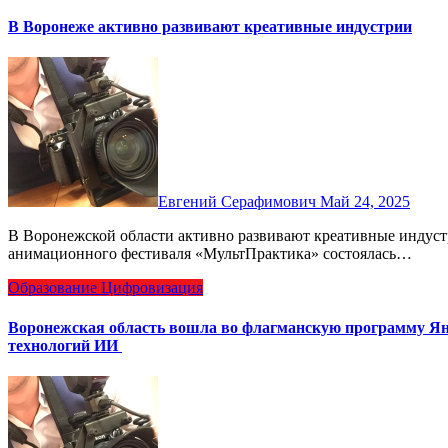
В Воронеже активно развивают креативные индустрии
Евгений Серафимович
Май 24, 2025
В Воронежской области активно развивают креативные индустрии. Так, 23 мая в рамках III Международного
анимационного фестиваля «МультПрактика» состоялась…
Образование
Цифровизация
Воронежская область вошла во флагманскую программу Янд
технологий ИИ